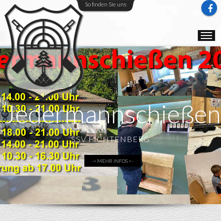
So finden Sie uns
Jedermannschieße
SSV FICHTENBERG
-> MEHR INFOS <-